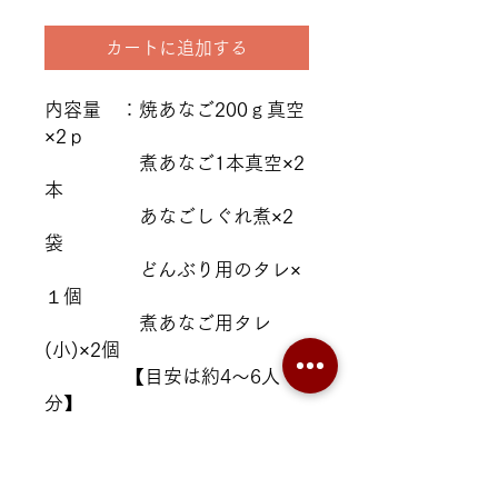
カートに追加する
内容量 ：焼あなご200ｇ真空
×2ｐ
煮あなご1本真空×2
本
あなごしぐれ煮×2
袋
どんぶり用のタレ×
１個
煮あなご用タレ
(小)×2個
【目安は約4～6人
分】
保存方法：要冷凍