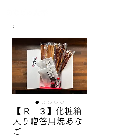
​焼きあなご/弁当販売
【 R－３】化粧箱
入り贈答用焼あな
ご